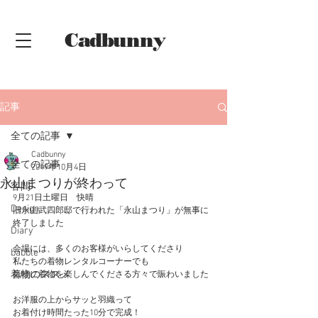
Cadbunny
Online
Shop
記事
全ての記事
Cadbunny
全ての記事
2019年10月4日
永山まつりが終わって
客間
9月21日土曜日　快晴
Design
旧永山武四郎邸で行われた「永山まつり」が無事に
終了しました
Diary
会場には、多くのお客様がいらしてくださり
babble
私たちの着物レンタルコーナーでも
着物のススメ
気軽に着物を楽しんでくださる方々で賑わいました
お洋服の上からサッと羽織って
お着付け時間たった10分で完成！