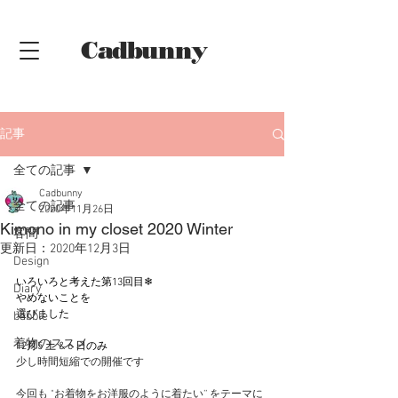
Cadbunny
Online
Shop
記事
全ての記事
Cadbunny
全ての記事
2020年11月26日
Kimono in my closet 2020 Winter
客間
更新日：
2020年12月3日
Design
いろいろと考えた第13回目❄
Diary
やめないことを
選びました
babble
着物のススメ
12月5 土 & 6 日のみ
少し時間短縮での開催です
今回も "お着物をお洋服のように着たい’’ をテーマに