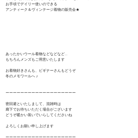
お手頃でデイリー使いのできる
アンティーク＆ヴィンテージ着物の販売会★
あったかいウール着物などなどなど...
もちろんメンズもご用意いたします
お着物好きさんも、ビギナーさんもどうぞ
冬のメモワールへ ♪
ーーーーーーーーーーーーーーーーーーー
密回避といたしまして、混雑時は
廊下でお待ちいただく場合がございます
どうぞ暖かい装いでいらしてくださいね
よろしくお願い申し上げます
ーーーーーーーーーーーーーーーーーーー