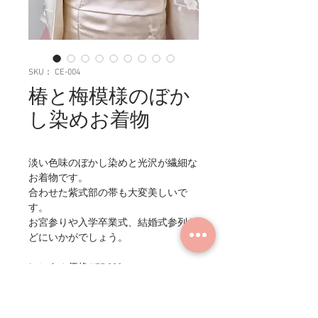
SKU： CE-004
椿と梅模様のぼか
し染めお着物
淡い色味のぼかし染めと光沢が繊細な
お着物です。
合わせた紫式部の帯も大変美しいで
す。
お宮参りや入学卒業式、結婚式参列な
どにいかがでしょう。
レンタル価格 ¥55,000
商品情報