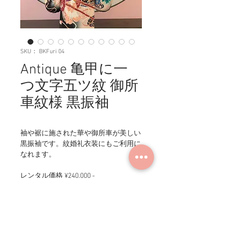
SKU： BKFuri 04
Antique 亀甲に一
つ文字五ツ紋 御所
車紋様 黒振袖
袖や裾に施された華や御所車が美しい
黒振袖です。紋婚礼衣装にもご利用に
なれます。
レンタル価格 ¥240,000 -
商品情報
身丈：158cm／裄丈：67cm／袖丈：