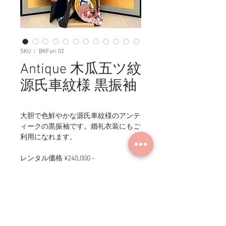
SKU： BKFuri 02
Antique 木瓜五ツ紋
源氏車紋様 黒振袖
大胆で色鮮やかな源氏車紋様のアンテ
ィークの黒振袖です。婚礼衣装にもご
利用になれます。
レンタル価格 ¥240,000 -
商品情報
身丈：170cm／裄丈：64cm／袖丈：
アンティーク着物について
116cm／袖巾：32cm