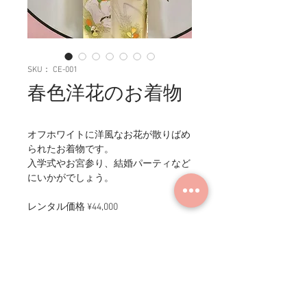
SKU： CE-001
春色洋花のお着物
オフホワイトに洋風なお花が散りばめ
られたお着物です。
入学式やお宮参り、結婚パーティなど
にいかがでしょう。
レンタル価格 ¥44,000
商品情報
身丈：161cm／裄丈：66cm／袖丈：
こちらのお着物について
56cm／前巾：24cm／後巾：29.5cm